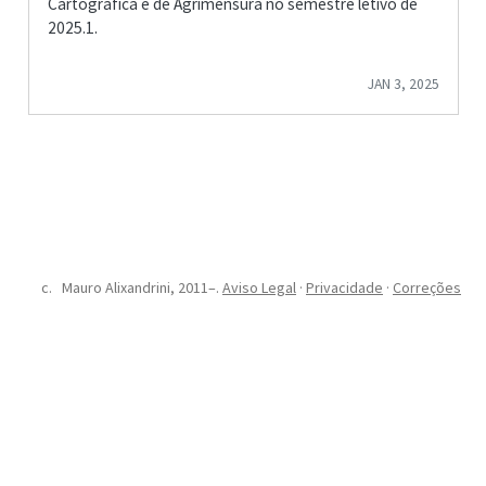
Cartográfica e de Agrimensura no semestre letivo de
2025.1.
JAN 3, 2025
Mauro Alixandrini, 2011–.
Aviso Legal
·
Privacidade
·
Correções